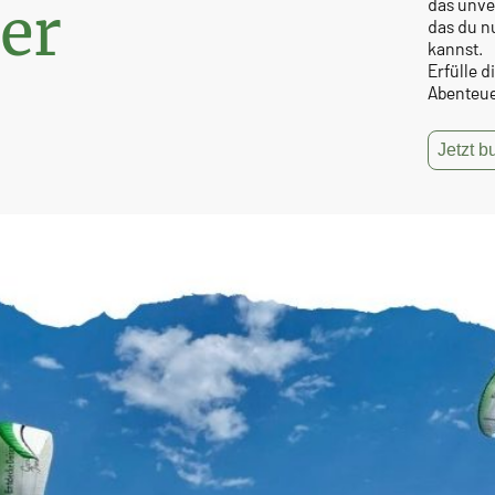
das unver
er
das du n
kannst.
Erfülle d
Abenteuer
Jetzt 