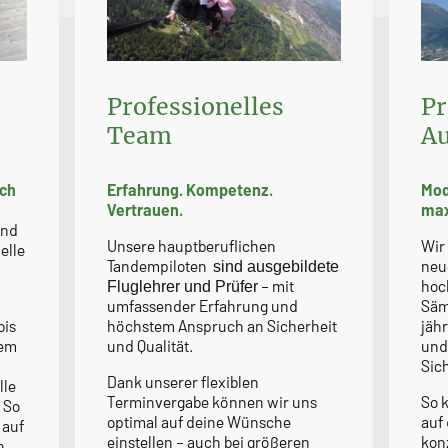
Professionelles
Pr
Team
A
ich
Erfahrung. Kompetenz.
Mod
Vertrauen.
max
und
Unsere hauptberuflichen
Wir
elle
Tandempiloten
neu
sind ausgebildete
– mit
hoc
Fluglehrer und Prüfer
umfassender Erfahrung und
Säm
bis
höchstem Anspruch an Sicherheit
jäh
nem
und Qualität.
und
Sic
Dank unserer flexiblen
lle
Terminvergabe können wir uns
So 
 So
optimal auf deine Wünsche
auf
 auf
einstellen – auch bei größeren
kon
h