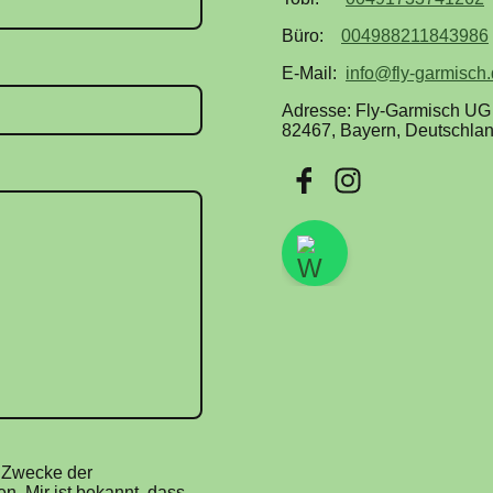
Büro:
004988211843986
E-Mail:
info@fly-garmisch
Adresse: Fly-Garmisch UG 
82467, Bayern, Deutschla
m Zwecke der
n. Mir ist bekannt, dass